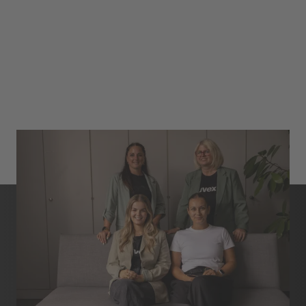
Contact
Whistleblower system
uvex worldwide