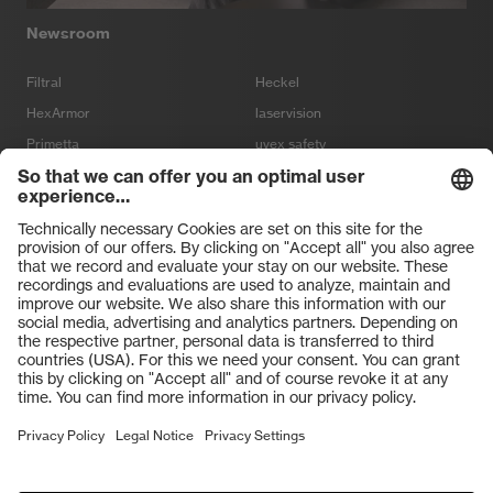
Newsroom
Filtral
Heckel
HexArmor
laservision
Primetta
uvex safety
uvex sports
Hiplok
Rainer Winter Stiftung
VISIT OUR SHOPS
Terms and conditions
Terms and Conditions of Purchase
Sale
Imprint
Data Protection