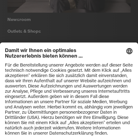
Standorte - weltweit
Newsroom
Outlets & Shops
Filtral
Heckel
HexArmor
laservision
Primetta
uvex safety
uvex sports
Hiplok
Rainer Winter Stiftung
ZU DEN SHOPS