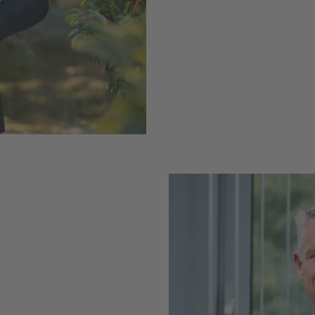
 und sicher
uch neue
m
stumschancen