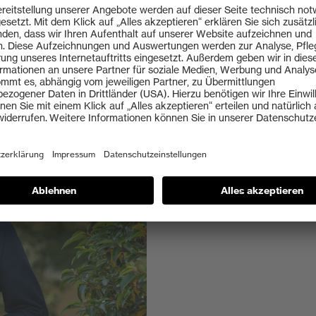
Geschäftsführer der uve
stsein spielt
tscheidungen
ziales,
onomisches
gehen Hand in
s, unseren