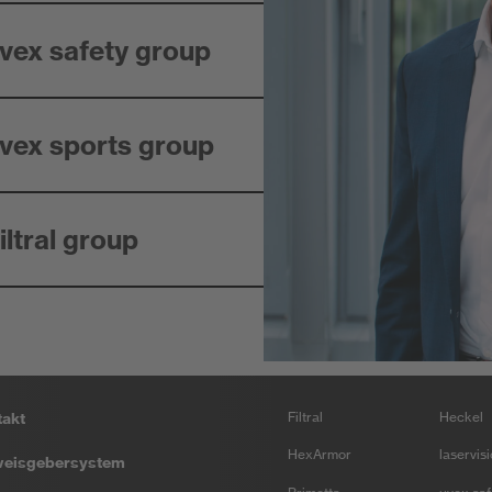
vex safety group
vex sports group
ltral group
takt
Filtral
Heckel
HexArmor
laservis
weisgebersystem