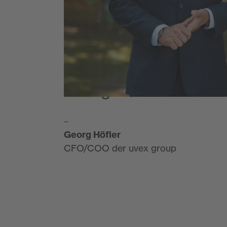
Wachstumskurs stabil
fortzusetzen, aber a
Impulse zu setzen, u
internationale Wach
zu ergreifen.“
–
Georg Höfler
CFO/COO der uvex group