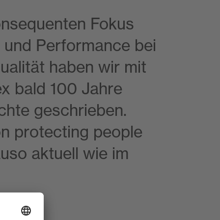
onsequenten Fokus
n und Performance bei
ualität haben wir mit
x bald 100 Jahre
chte geschrieben.
n protecting people
uso aktuell wie im