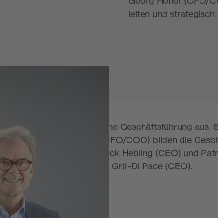
Georg Höfler (CFO/C
leiten und strategisch 
ichnen sich durch ihre eigene Geschäftsführung aus. 
 und Sandra Hasslinger (CFO/COO) bilden die Gesch
 sports group wird von Patrick Hebling (CEO) und Patr
 die Filtral group von Nele Grill-Di Pace (CEO).