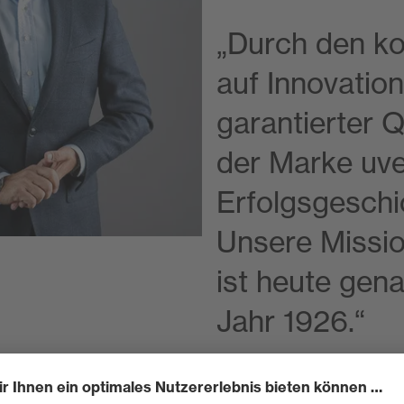
„Durch den k
auf Innovatio
garantierter Q
der Marke uve
Erfolgsgeschi
Unsere Missio
ist heute gena
Jahr 1926.“
–
Stefan Brück