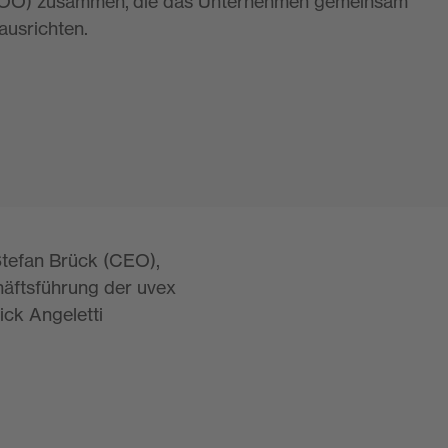
OO) zusammen, die das Unternehmen gemeinsam
ausrichten.
Stefan Brück (CEO),
äftsführung der uvex
ick Angeletti