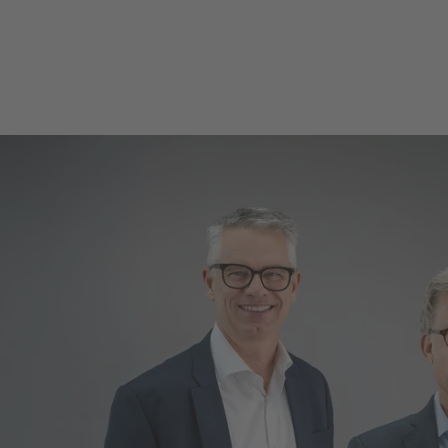
Unsere Teilkonzerne ze
Martin Leusmann (CSO)
safety group. Die uvex
(CFO/COO) geleitet und