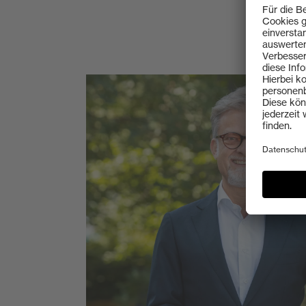
„Verantwortungsbewus
bei jeder unserer En
eine zentrale Rolle: So
ökologisches und ök
Denken und Handeln 
Hand. Unser Ziel ist e