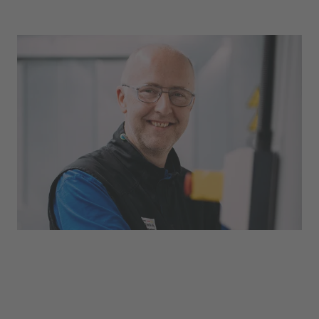
Produktion
Richtig anpacken – das ist im
Produktionsbereich der uvex group gefragt. Ob
Maschinenbedienung, Projektarbeit oder
Unterstützung in der Fertigung: Hier gibt es
zahlreiche Möglichkeiten für einen beruflichen
Einstieg mit Praxisbezug.