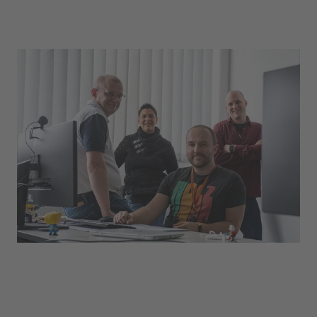
IT
Unsere IT-Experten verwalten die IT-
Infrastruktur der uvex group und kümmern sich
darum, dass alle Systeme reibungslos laufen.
Außerdem unterstützen sie unsere
Mitarbeitenden bei Themen rund um ihre
technische Ausstattung.