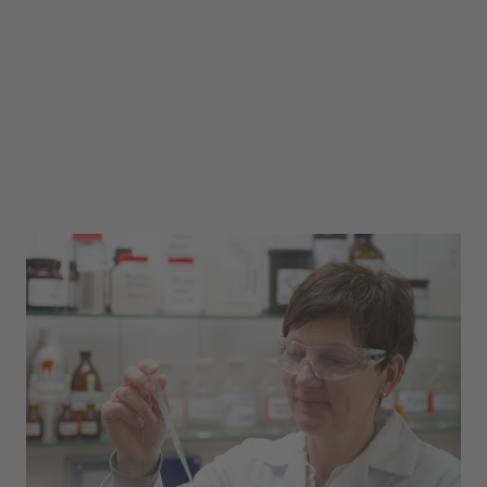
Qualitätsmanagement
Wenn es um Qualitätssicherung geht, macht
dem Team aus dem Qualitätsmanagement so
schnell niemand etwas vor. Mit geschultem Blick
prüfen sie unsere Produkte auf Herz und Nieren
– stets lösungsorientiert und mit hohem
Qualitätsanspruch.