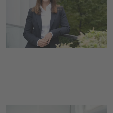
Mitglieder des Managements. Auch für
Führungskräfte bietet die uvex group
verschiedene Möglichkeiten, den richtigen
Karriereweg einzuschlagen.
HR