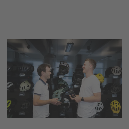
Produktmanagement
Von der ersten Idee bis hin zur Vermarktung –
das Produktmanagement begleitet die Produkte
der uvex group entlang des gesamten
Produktlebenszyklusses. In dieser Abteilung
warten spannende und abwechslungsreiche
Aufgaben auf Sie.