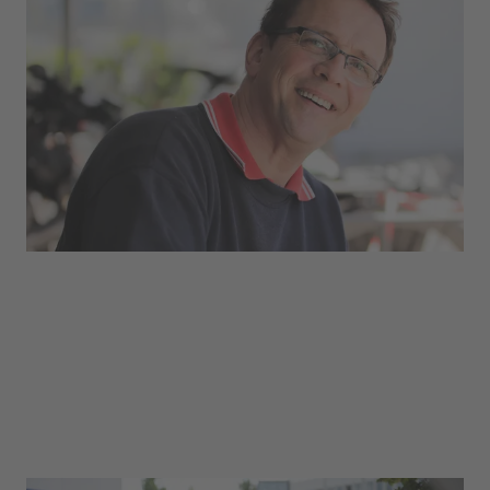
Um unsere uvex group Gebäude kümmert sich
das Team des Facility-Managements.
Entwickeln, bauen, warten, pflegen, instand
halten – sie halten den Laden am Laufen.