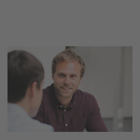
Einkauf
Den Überblick über Produktionsmaterialien,
Betriebsmittel oder Dienstleistungen behalten
die Mitarbeitenden aus dem Einkauf. Sie sind für
die Auswahl geeigneter geschäftlicher Kontakte
zuständig und behalten in Preisverhandlungen
einen kühlen Kopf.