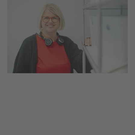
Von der Bewerbung bis weit über die Einstellung
hinaus: Unser HR-Team begleitet neue
Kolleginnen und Kollegen auf ihrem Weg bei der
uvex group. Es gestaltet sämtliche
Stellenausschreibungen und ist täglich für die
Anliegen unserer Mitarbeitenden da.