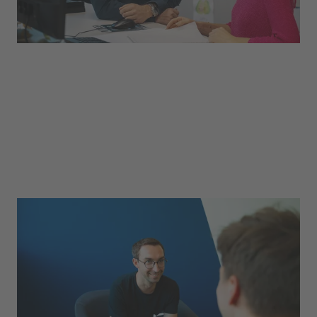
Forschung & Entwicklung
Ständig auf der Suche nach neuen
Möglichkeiten und Alternativen? In der
Abteilung F&E geht es um die systematische
Entwicklung und Optimierung unserer Produkte
für Arbeitssicherheit und Sport.