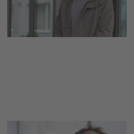
sie im engen Austausch mit den Kunden und
bauen langfristige Beziehungen auf – national
und international.
Facility