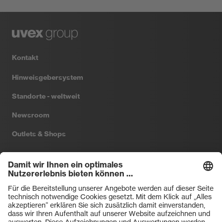
Kontakt
Hinweisgebersystem
Standorte - weltweit
Newsroom
Outlets & Shops
Filtral
Heckel
HexArmor
laservision
Primetta
uvex safety
uvex sports
Hiplok
Rainer Winter Stiftung