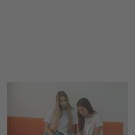
Marketing
Ob in der Unternehmenskommunikation, bei
uvex sports oder uvex safety. Unsere
Marketingabteilungen sind kontinuierlich am
Wachsen – in den verschiedensten Bereichen!