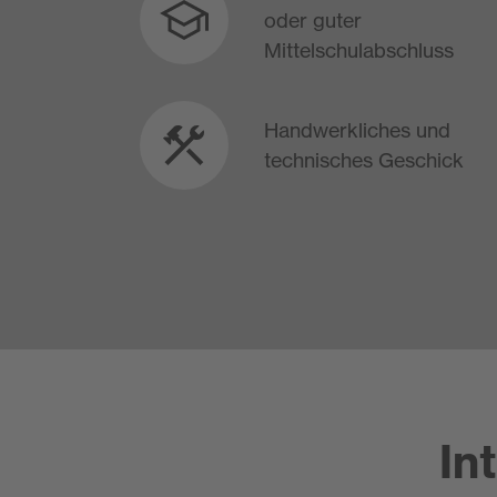
oder guter
Mittelschulabschluss
Handwerkliches und
technisches Geschick
In