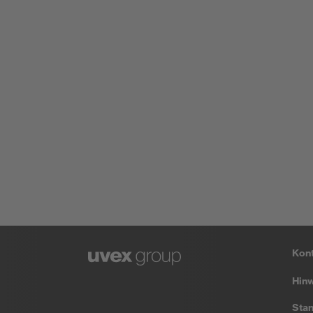
Kon
Hin
Stan