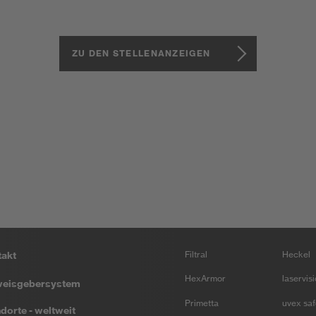
ZU DEN STELLENANZEIGEN
takt
Filtral
Heckel
HexArmor
laservis
weisgebersystem
Primetta
uvex saf
dorte - weltweit