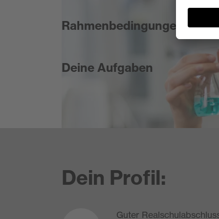
Rahmenbedingungen
Deine Aufgaben
Dein Profil:
Guter Realschulabschlus