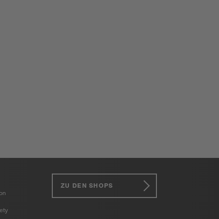
ZU DEN SHOPS
ion
ety