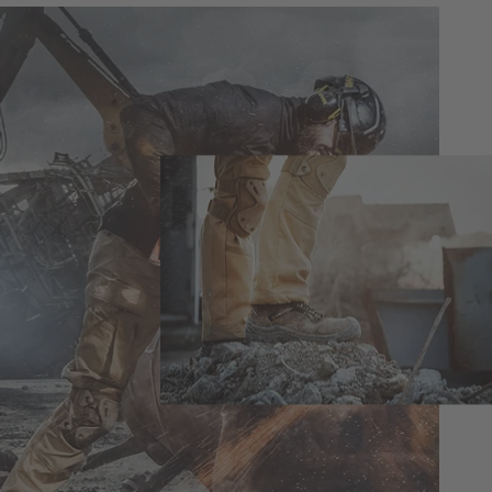
Heckel und Performance: zwei
Begriffe – eine Bedeutung.
Wer Sicherheitsschuhe von Heckel trägt,
der weiß, dass er zu jeder Zeit perfekt
geschützt ist, in jeder noch so extremen
Situation.
Bei der Qualität und Kontrolle unserer
Produkte machen wir keine Kompromisse.
Nur so können wir die absolute
Leistungsfähigkeit unserer Produkte und
damit die Sicherheit ihrer Träger voll und
ganz garantieren.