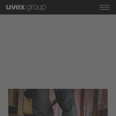
Marken der uvex group
Heckel