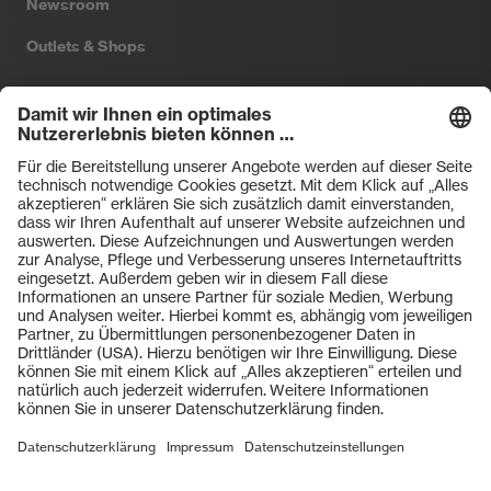
Newsroom
Outlets & Shops
Filtral
Heckel
HexArmor
laservision
Primetta
uvex safety
uvex sports
Hiplok
Rainer Winter Stiftung
ZU DEN SHOPS
AGBs
Einkaufsbedingungen
Vertriebsbedingungen
Impressum
Datenschutz