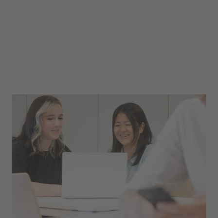
Sie möchten einer der
protecting people
werden? Sie können sich vorstellen, unser
Leitmotiv protecting people zu Ihrer beruflichen
Mission zu machen? Sie möchten wissen,
welcher unserer Teilkonzerne (uvex safety
group, uvex sports group oder die uvex Winter