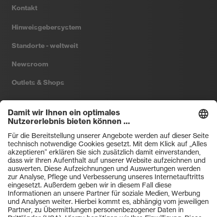
Kontakt
Hinweisgebersystem
Standorte - weltweit
Newsroom
Outlets & Shops
Filtral
Heckel
HexArmor
laservision
Primetta
uvex safety
uvex sports
Hiplok
Rainer Winter Stiftung
ZU DEN SHOPS