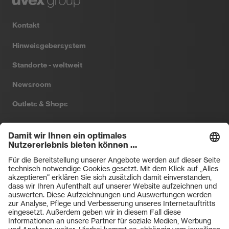
Kontakt
Hinweisgebersystem
Standorte - weltweit
Newsroom
Outlets & Shops
Filtral
Heckel
HexArmor
laservision
Primetta
uvex safety
uvex sports
Hiplok
Rainer Winter Stiftung
ZU DEN SHOPS