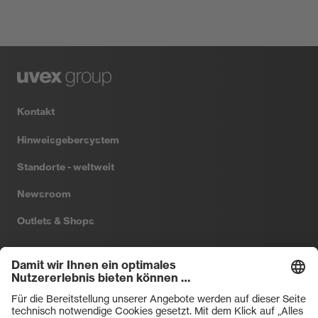
Kontakt
Hinweisgebersystem
Standorte - weltweit
Newsroom
Outlets & Shops
Filtral
Heckel
HexArmor
laservision
Primetta
uvex safety
uvex sports
Hiplok