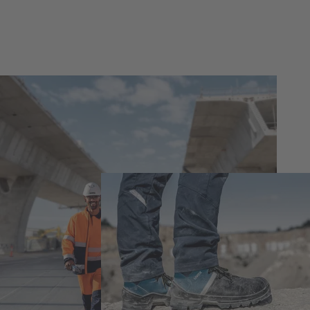
Strategic Business Units
Schutz von Kopf bis Fuß
Die uvex safety group umfasst sieben
Geschäftsfelder und bietet damit als eines
der wenigen Unternehmen in der
Arbeitsschutzbranche ein komplettes
Produktprogramm von Kopf bis Fuß. Die
Konzentration liegt dabei auf
zielgruppenspezifischen Produktlösungen