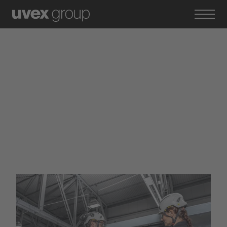
Marken der uvex group
uvex safety