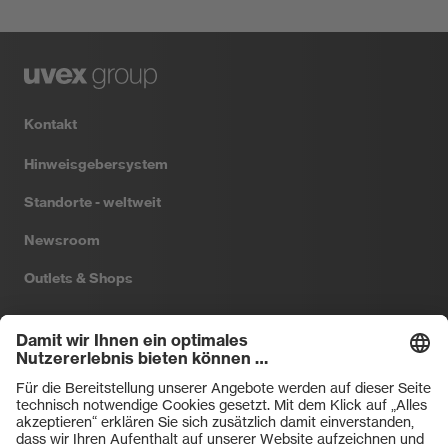
Kontakt
Hinweisgebersystem
Standorte - weltweit
Newsroom
Outlets & Shops
Filtral
Heckel
HexArmor
laservision
Primetta
uvex safety
uvex sports
Hiplok
Rainer Winter Stiftung