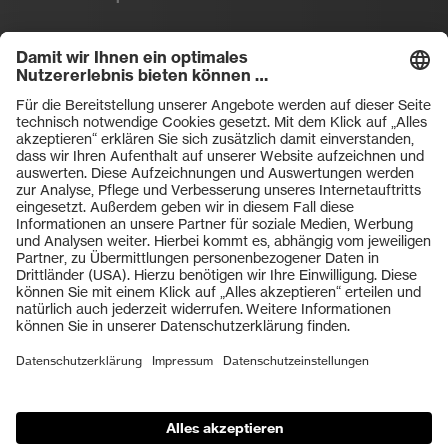
Filtral
Heckel
HexArmor
laservision
Primetta
uvex safety
uvex sports
Hiplok
Rainer Winter Stiftung
ZU DEN SHOPS
AGBs
Einkaufsbedingungen
Vertriebsbedingungen
Impressum
Datenschutz