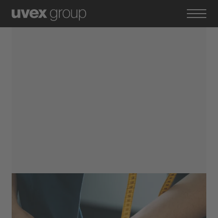
Standort Neuensalz
Textil- und Modenäher​