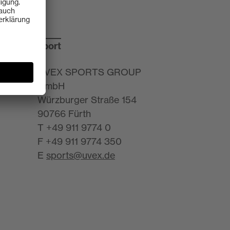
sport
Z
UVEX SPORTS GROUP
GmbH
Würzburger Straße 154
90766 Fürth
T +49 911 9774 0
F +49 911 9774 350
E
sports@uvex.de