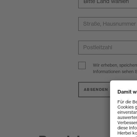
Bitte Land wählen
Afghanistan
Straße, Hausnummer
Ägypten
Åland-Inseln
Postleitzahl
Albanien
Wir erheben, speicher
Algerien
Informationen sehen S
Amerikanische Jungf
ABSENDEN
Amerikanisch-Samo
Andorra
Angola