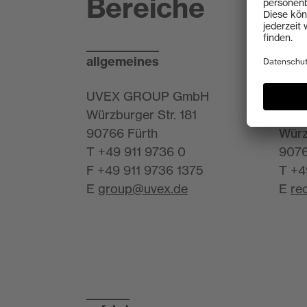
Bereiche
Anguilla
Antarktis
allgemeines
pers
Antigua und Barbuda
Äquatorialguinea
UVEX GROUP GmbH
UVE
Würzburger Str. 181
Huma
Argentinien
90766 Fürth
Würz
T +49 911 9736 0
9076
Armenien
F +49 911 9736 1375
T +4
Aruba
E
group@uvex.de
E
re
Aserbaidschan
Äthiopien
Australien