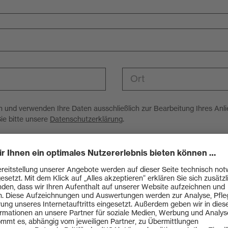
Ort
n und verwenden Ihre Daten ausschließlich zur Bearbeitung Ihres Anli
ie bitte unsere
Datenschutzerklärung
.
erninseln
a