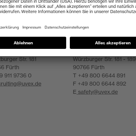
onalthemen
arbeitsschutz
X GROUP GmbH
UVEX ARBEITSSCHUT
n Ressources
GmbH
burger Str. 181
Würzburger Str. 181 - 189
6 Fürth
90766 Fürth
9 911 9736 0
T +49 800 6644 891
cruiting@uvex.de
F +49 800 6644 892
E
safety@uvex.de