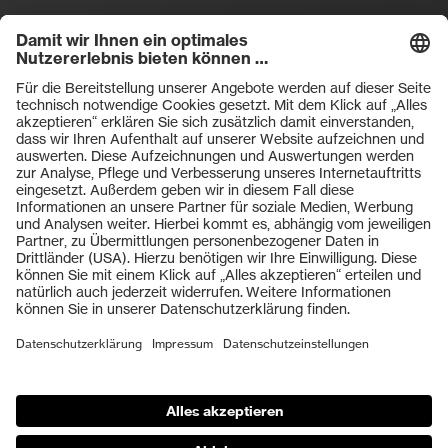
Filtral
Heckel
HexArmor
laservision
Primetta
uvex safety
uvex sports
Hiplok
Rainer Winter Stiftung
ZU DEN SHOPS
AGBs
Einkaufsbedingungen
Vertriebsbedingungen
Impressum
Datenschutz