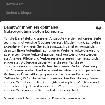
Newsroom
Outlets & Shops
Filtral
Heckel
HexArmor
laservision
Primetta
uvex safety
uvex sports
Hiplok
Rainer Winter Stiftung
ZU DEN SHOPS
AGBs
Einkaufsbedingungen
Vertriebsbedingungen
Impressum