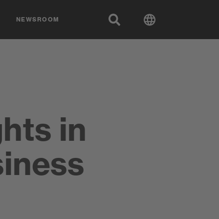
NEWSROOM
hts in
siness