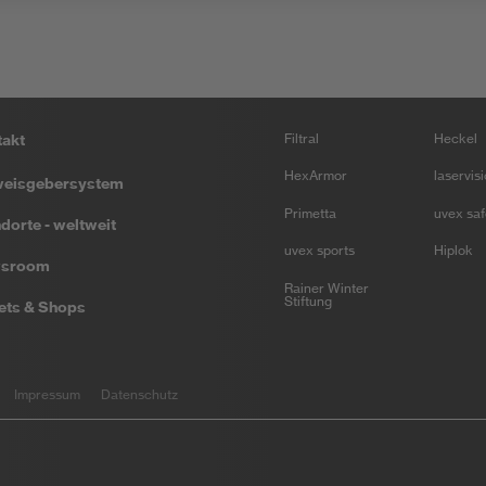
takt
Filtral
Heckel
HexArmor
laservis
weisgebersystem
Primetta
uvex saf
dorte - weltweit
uvex sports
Hiplok
sroom
Rainer Winter
Stiftung
ets & Shops
Impressum
Datenschutz