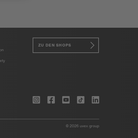
ZU DEN SHOPS
ion
ety
© 2026 uvex group