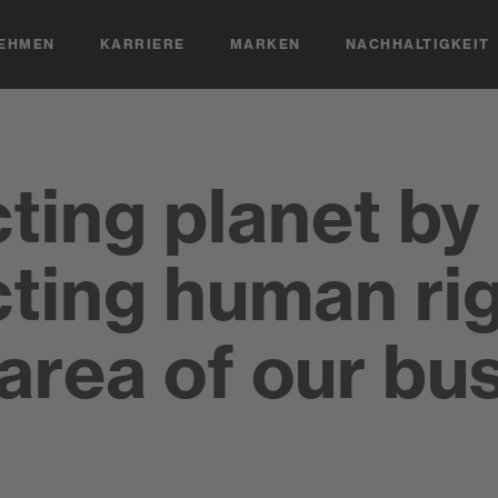
EHMEN
KARRIERE
MARKEN
NACHHALTIGKEIT
ting planet by
ting human rig
area of our bu