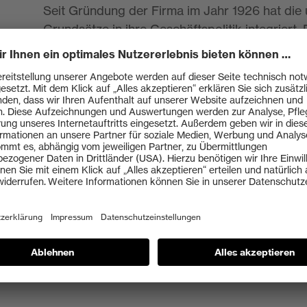
Seit Gründung der Firma im Jahr 1926 hat die 
Grundsätze in ihre Geschäftspolitik integriert.
jeglicher Art geduldet und auf die Einhaltung
geachtet. Das fängt z.B. mit einem verständlich
Sprache und gesetzlichem Mindestlohn an und 
Förderung der Mitarbeiter:innen und einer au
fortgeführt. Darüber hinaus setzt die uvex gr
Lieferkettengesetzes vollumfänglich um.