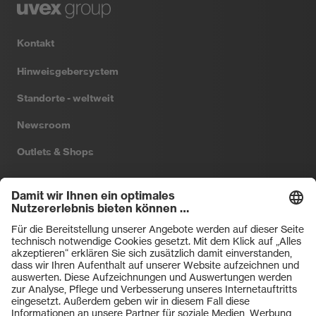
Kontakt
Hinweisgebersystem
Standorte - weltweit
Newsroom
Outlets & Shops
Filtral
Heckel
HexArmor
laservision
Primetta
uvex safety
uvex sports
Hiplok
Rainer Winter Stiftung
ZU DEN SHOPS