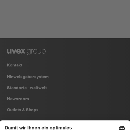
Kontakt
Hinweisgebersystem
Standorte - weltweit
Newsroom
Outlets & Shops
Filtral
Heckel