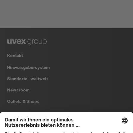
Kontakt
Hinweisgebersystem
Standorte - weltweit
Newsroom
Outlets & Shops
Filtral
Heckel
HexArmor
laservision
Primetta
uvex safety