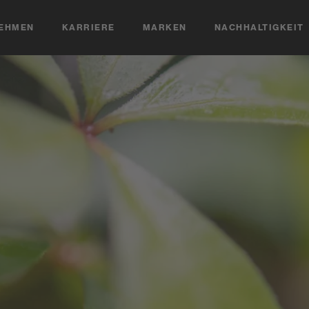
EHMEN
KARRIERE
MARKEN
NACHHALTIGKEIT