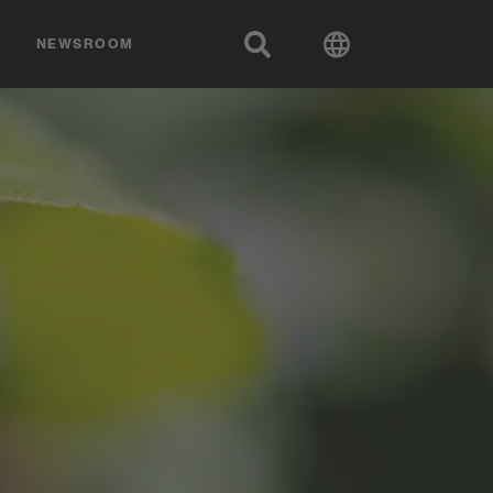
NEWSROOM