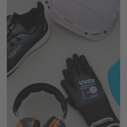
Tage im Homeoffice bin und an zwei Tagen in die
Firma fahre. Einen Freitag im Monat sollen wir auf
jeden Fall aus dem Büro arbeiten, ansonsten kann ich
mir meine Tage recht flexibel einteilen. Im Homeoffice
stehen natürlich viele Calls auf dem Programm und
damit die Kommunikation innerhalb des Teams gut
funktioniert, sind wir täglich in Kontakt. Darüber
hinaus gibt es alle zwei Wochen ein größeres
Teammeeting. Und auch außerhalb der Arbeitszeiten
habe ich privat mit vielen Kolleg:innen oder
(Ex-)Azbis Kontakt. Ein Pflichtevent in der Abteilung
ist natürlich jedes Jahr wieder die Fürther Kirchweih.
Darauf freuen wir uns immer wochenlang im Voraus!
Doch wie schaut mein Arbeitsalltag im Konkreten
aus? Meine täglichen Aufgaben beinhalten
größtenteils die Kommunikation mit den Kund:innen