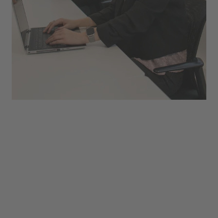
unsere Kund:innen aus Litauen betreut, mittlerweile
bin ich für den Bereich Schweiz zuständig. Die
Kommunikation mit den Kund:innen macht mir
unheimlich viel Spaß und ich bin nach wie vor
überglücklich, dass ich Teil des Teams der MBU E2
bin!