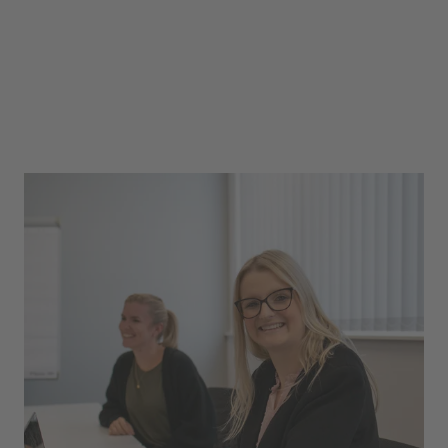
Im Kundenservice International MBU E2 betreuen wir
den nicht deutschsprachigen europäischen Raum
inkl. der Schweiz. Jede:r Kolleg:in betreut
unterschiedliche Länder, denn jedes Land hat nur
eine:n Ansprechpartner:in. Spannend finde ich
außerdem, dass wir MBU´s alle Produkte von uvex
safety für unsere Kund:innen bearbeiten und nicht nur
eine bestimmte Produktgruppe. Zu Beginn habe ich