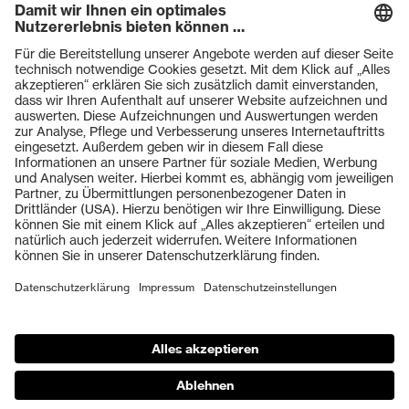
HexArmor
laservision
Primetta
uvex safety
uvex sports
Hiplok
Rainer Winter Stiftung
ZU DEN SHOPS
AGBs
Einkaufsbedingungen
Vertriebsbedingungen
Impressum
Datenschutz
protecting people
© 2026 uvex group