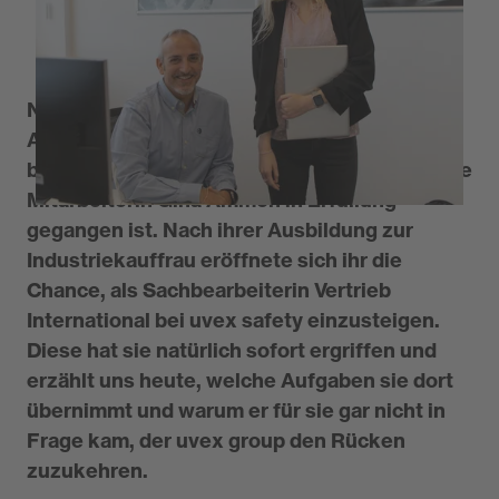
Realität wird
Nach der Ausbildung ein Jobangebot von der
Abteilung bekommen, in der es einem am
besten gefallen hat? Ein Traum, der für unsere
Mitarbeiterin Gina Ammon in Erfüllung
gegangen ist. Nach ihrer Ausbildung zur
Industriekauffrau eröffnete sich ihr die
Chance, als Sachbearbeiterin Vertrieb
International bei uvex safety einzusteigen.
Diese hat sie natürlich sofort ergriffen und
erzählt uns heute, welche Aufgaben sie dort
übernimmt und warum er für sie gar nicht in
Frage kam, der uvex group den Rücken
zuzukehren.