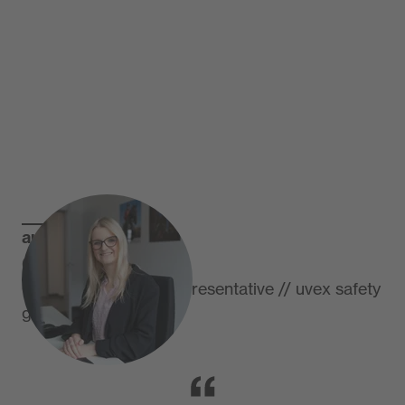
autorin
Gina Ammon
Customer Service Representative // uvex safety
group