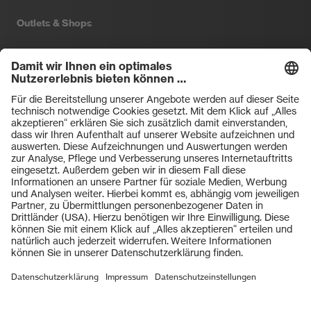
Outlets & Shops
Filtral
Heckel
HexArmor
laservision
Primetta
uvex safety
uvex sports
Hiplok
Rainer Winter Stiftung
ZU DEN SHOPS
AGBs
Einkaufsbedingungen
Vertriebsbedingungen
Impressum
Datenschutz