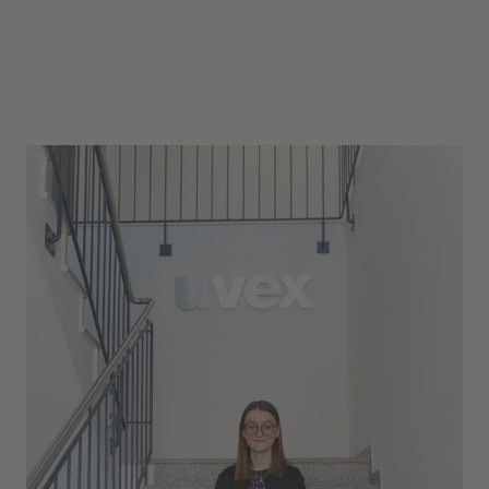
Ein klassisches Vollzeitstudium
kam für mich nicht in Frage
Während sich viele meiner Freunde nach der
Schule für ein klassisches Vollzeitstudiums
entschieden haben, fiel meine Wahl bewusst auf
ein duales Studium. Ich bin einfach ein
Anwender- und Umsetzertyp und der Gedanke,
acht Semester lang reine Theorie abzusitzen
war für mich undenkbar. Umso glücklicher bin
ich, dass uvex Duale Student:innen ausbildet.