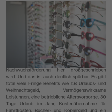
Nachwuchsförderung wird bei
uvex großgeschrieben
Was mir hier besonders gut gefällt? Die Frage
müsste eher lauten “was nicht”? uvex ist ein
Familienunternehmen aus der Region – was gibt
es Besseres! Außerdem fasziniert mich die
vielfältige Produktrange von A bis Z. Ein
weiterer wichtiger Punkt für mich ist, dass die
Nachwuchsförderung hier großgeschrieben
wird. Und das ist auch deutlich spürbar. Es gibt
total viele Fringe Benefits wie z.B Urlaubs- und
Weihnachtsgeld, Vermögenswirksame
Leistungen, eine betriebliche Altersvorsorge, 30
Tage Urlaub im Jahr, Kostenübernahme für
Fahrtkosten, Bücher- und Kopiergeld und ein