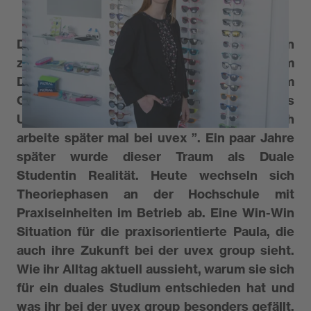
Der Weg unserer Dualen Studentin Paula hin
zur uvex group klingt fast wie aus einem
Drehbuch. In der 8. Klasse bekam sie beim
GirlsDay einen erste Einblick in das
Unternehmen und seitdem stand fest – “ich
arbeite später mal bei uvex ”. Ein paar Jahre
später wurde dieser Traum als Duale
Studentin Realität. Heute wechseln sich
Theoriephasen an der Hochschule mit
Praxiseinheiten im Betrieb ab. Eine Win-Win
Situation für die praxisorientierte Paula, die
auch ihre Zukunft bei der uvex group sieht.
Wie ihr Alltag aktuell aussieht, warum sie sich
für ein duales Studium entschieden hat und
was ihr bei der uvex group besonders gefällt,