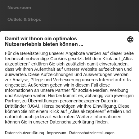
Newsroom
Outlets & Shops
Filtral
Heckel
HexArmor
laservision
Primetta
uvex safety
uvex sports
Hiplok
Rainer Winter Stiftung
ZU DEN SHOPS
AGBs
Einkaufsbedingungen
Vertriebsbedingungen
Impressum