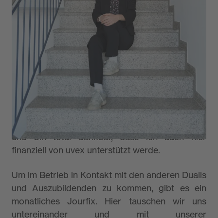
Aktuell gibt es hier fünf duale Student:innen –
davon zwei Wirtschaftsinformatiker, eine
Studentin für Online Medien und zwei Studenten
für Industrial Management. Ich selber studiere
an der Hochschule DHBW Mosbach zwischen
Heilbronn und Heidelberg Industrial
Management. Auf drei Monate Uni folgen im
Wechsel drei Monate im Betrieb. Während der
Studiumszeit wohne ich im Studentenwohnheim
und bin total dankbar, dass ich auch hier
finanziell von uvex unterstützt werde.
Um im Betrieb in Kontakt mit den anderen Dualis
und Auszubildenden zu kommen, gibt es ein
monatliches Jourfix. Hier tauschen wir uns
untereinander und mit unserer