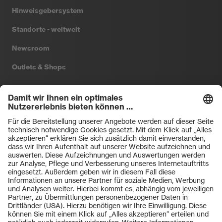
Hinweisgebersystem
Standorte - weltweit
Newsroom
Outlets & Shops
Filtral
Heckel
HexArmor
laservision
Primetta
uvex safety
uvex sports
Hiplok
Rainer Winter Stiftung
ZU DEN SHOPS