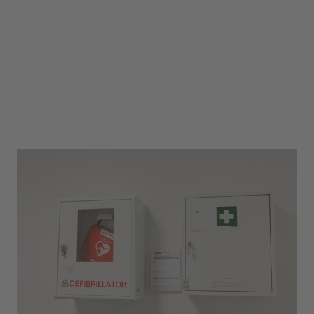
Ergonomie am Arbeitsplatz
Ein weiterer Teilbereich der zum Thema
Arbeitssicherheit gehört ist die Ergonomie am
Arbeitsplatz. Diesen Bereich betreut Felix
größtenteils alleine. Er erzählt uns: „Als
zertifizierter Ergonomiecoach kann ich den
Mitarbeiter:innen gezielt und individuell